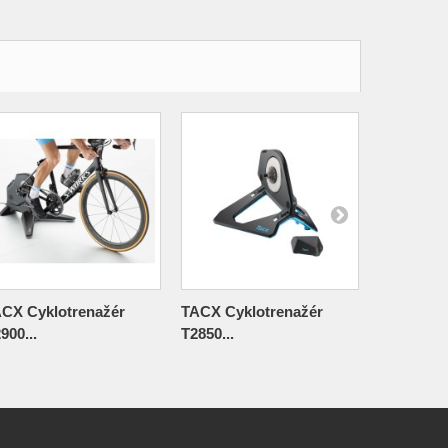
CX Cyklotrenažér
TACX Cyklotrenažér
TACX Cyk
900...
T2850...
T2875...