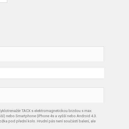
yklotrenažér TACX s elektromagnetickou brzdou s max.
yšší) nebo Smartphone (iPhone 4s a vyšší nebo Android 4.3.
žka pod přední kolo. Hrudní pás není součástí balení, ale