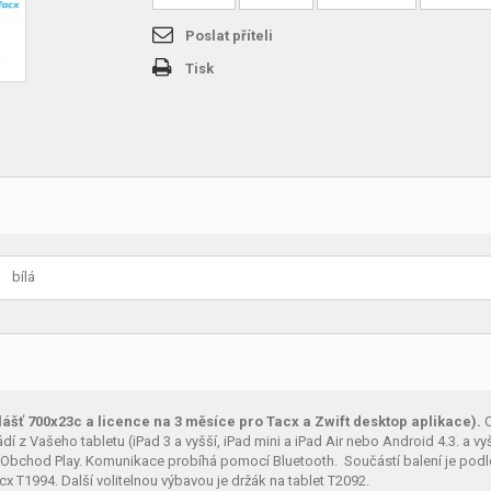
Poslat příteli
Tisk
bílá
šť 700x23c a licence na 3 měsíce pro Tacx a Zwift desktop aplikace).
C
í z Vašeho tabletu (iPad 3 a vyšší, iPad mini a iPad Air nebo Android 4.3. a v
a Obchod Play. Komunikace probíhá pomocí Bluetooth. Součástí balení je podlo
x T1994. Další volitelnou výbavou je držák na tablet T2092.