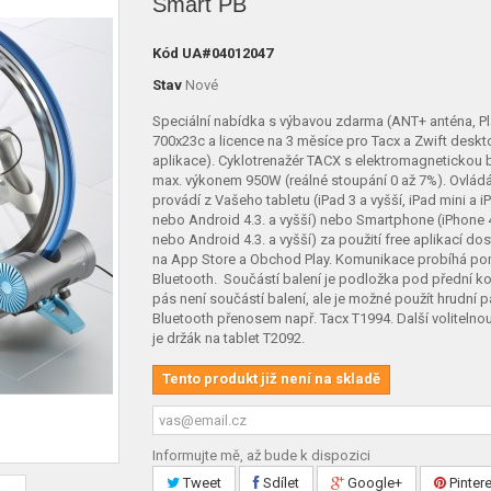
Smart PB
Kód
UA#04012047
Stav
Nové
Speciální nabídka s výbavou zdarma (ANT+ anténa, Pl
700x23c a licence na 3 měsíce pro Tacx a Zwift desk
aplikace). Cyklotrenažér TACX s elektromagnetickou 
max. výkonem 950W (reálné stoupání 0 až 7%). Ovládá
provádí z Vašeho tabletu (iPad 3 a vyšší, iPad mini a i
nebo Android 4.3. a vyšší) nebo Smartphone (iPhone 4
nebo Android 4.3. a vyšší) za použití free aplikací d
na App Store a Obchod Play. Komunikace probíhá p
Bluetooth. Součástí balení je podložka pod přední ko
pás není součástí balení, ale je možné použít hrudní p
Bluetooth přenosem např. Tacx T1994. Další volitelno
je držák na tablet T2092.
Tento produkt již není na skladě
Informujte mě, až bude k dispozici
Tweet
Sdílet
Google+
Pinter