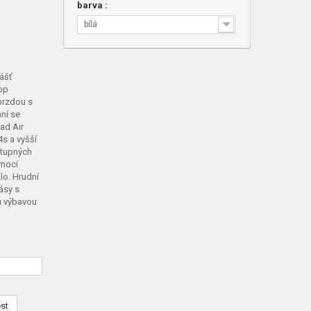
barva :
bílá
ášť
top
brzdou s
ní se
Pad Air
s a vyšší
ostupných
omocí
lo. Hrudní
ásy s
u výbavou
est