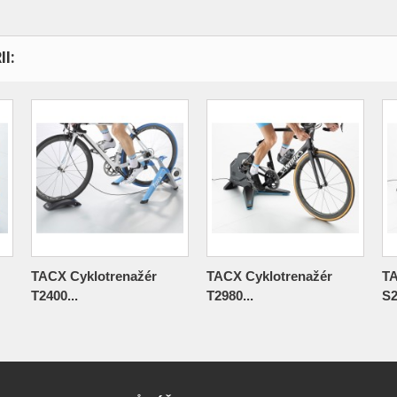
I:
TACX Cyklotrenažér
TACX Cyklotrenažér
TA
T2400...
T2980...
S2