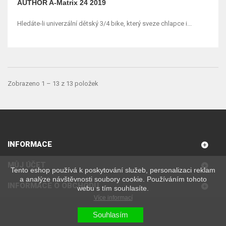
AUTHOR A-Matrix 24 2019
Hledáte-li univerzální dětský 3/4 bike, který sveze chlapce i...
Zobrazeno 1 – 13 z 13 položek
INFORMACE
MŮJ ÚČET
Tento eshop používá k poskytování služeb, personalizaci reklam
a analýze návštěvnosti soubory cookie. Používáním tohoto
INFORMACE O OBCHODU
webu s tím souhlasíte.
Více informací
Souhlasím