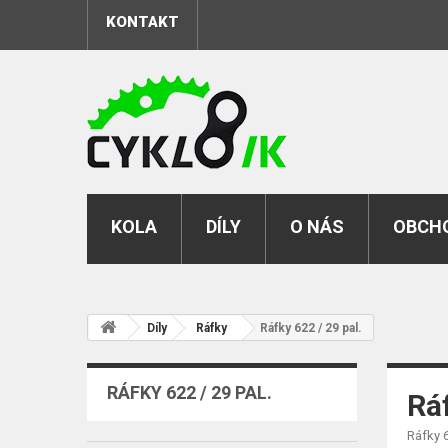
KONTAKT
KOLA
DÍLY
O NÁS
OBCHO
Díly
Ráfky
Ráfky 622 / 29 pal.
RÁFKY 622 / 29 PAL.
Ráf
Ráfky 6