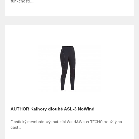
funkčností....
AUTHOR Kalhoty dlouhé ASL-3 NoWind
Elastický membránový materiál Wind&Water TECNO použitý na
část...