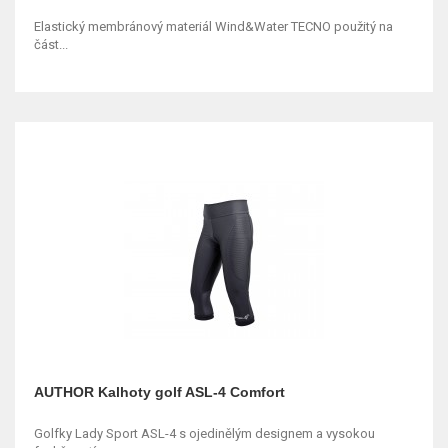
Elastický membránový materiál Wind&Water TECNO použitý na
část...
AUTHOR Kalhoty golf ASL-4 Comfort
Golfky Lady Sport ASL-4 s ojedinělým designem a vysokou