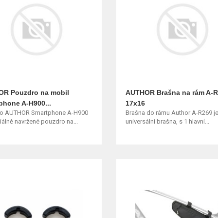
R Pouzdro na mobil
AUTHOR Brašna na rám A-
phone A-H900...
17x16
o AUTHOR Smartphone A-H900
Brašna do rámu Author A-R269 j
iálně navržené pouzdro na...
universální brašna, s 1 hlavní...