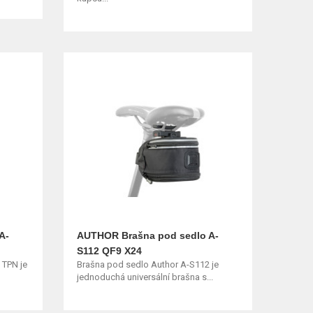
A-
AUTHOR Brašna pod sedlo A-
S112 QF9 X24
 TPN je
Brašna pod sedlo Author A-S112 je
jednoduchá universální brašna s...