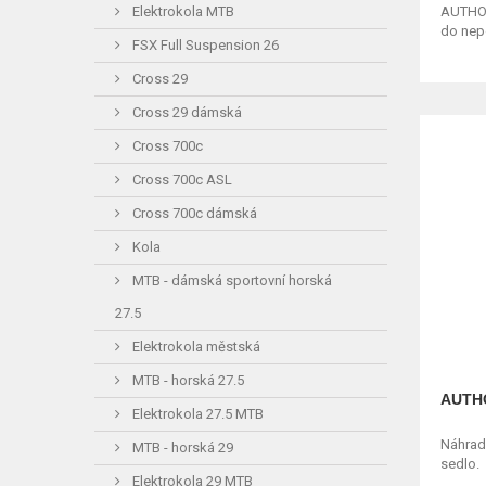
AUTHOR
Elektrokola MTB
do nepo
FSX Full Suspension 26
Cross 29
Cross 29 dámská
Cross 700c
Cross 700c ASL
Cross 700c dámská
Kola
MTB - dámská sportovní horská
27.5
Elektrokola městská
MTB - horská 27.5
AUTHO
Elektrokola 27.5 MTB
Náhrad
MTB - horská 29
sedlo.
Elektrokola 29 MTB