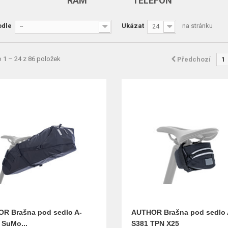
RÁM
TELEFON
odle
Ukázat
na stránku
--
24
 1 – 24 z 86 položek
Předchozí
1
R Brašna pod sedlo A-
AUTHOR Brašna pod sedlo 
 SuMo...
S381 TPN X25