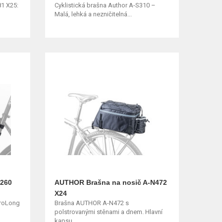
1 X25:
Cyklistická brašna Author A-S310 –
Malá, lehká a nezničitelná...
R260
AUTHOR Brašna na nosič A-N472
X24
ProLong
Brašna AUTHOR A-N472 s
polstrovanými stěnami a dnem. Hlavní
kapsu...