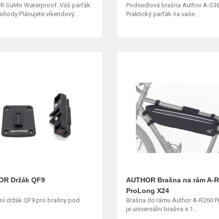
 SuMo Waterproof: Váš parťák
Podsedlová brašna Author A-S38
hody Plánujete víkendový...
Praktický parťák na vaše...
R Držák QF9
AUTHOR Brašna na rám A-
ProLong X24
ní držák QF9 pro brašny pod
Brašna do rámu Author A-R260 
je universální brašna s 1...