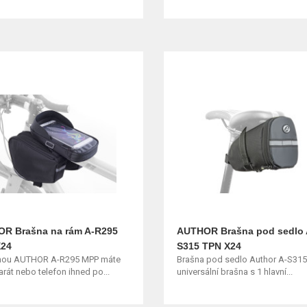
R Brašna na rám A-R295
AUTHOR Brašna pod sedlo 
X24
S315 TPN X24
nou AUTHOR A-R295 MPP máte
Brašna pod sedlo Author A-S315
rát nebo telefon ihned po...
universální brašna s 1 hlavní...