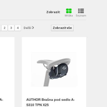
Zobrazit:
Mřížka
Seznam
2
3
4
Další
Zobrazit vše
A-
AUTHOR Brašna pod sedlo A-
S310 TPN X25