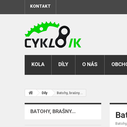
KONTAKT
KOLA
DÍLY
O NÁS
OBCHO
Díly
Batohy, brašny...
BATOHY, BRAŠNY...
Bat
Batohy,