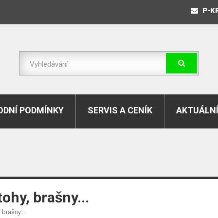
P-K
DNÍ PODMÍNKY
SERVIS A CENÍK
AKTUÁLNÍ
ohy, brašny...
 brašny...