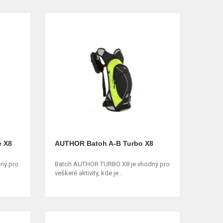
e X8
AUTHOR Batoh A-B Turbo X8
ný pro
Batoh AUTHOR TURBO X8 je vhodný pro
veškeré aktivity, kde je...