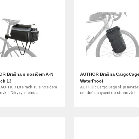
R Brašna s nosičem A-N
AUTHOR Brašna CargoCage
ack 13
WaterProof
 AUTHOR LitePack 13 s nosičem
AUTHOR CargoCage 9l je navrže
ovku. Díky rychlému a...
snadné uchycení do stranových..