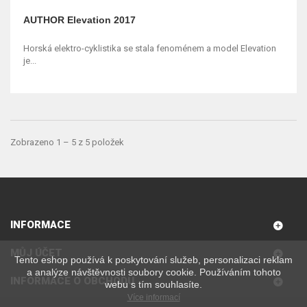
AUTHOR Elevation 2017
Horská elektro-cyklistika se stala fenoménem a model Elevation
je...
Zobrazeno 1 – 5 z 5 položek
INFORMACE
MŮJ ÚČET
Tento eshop používá k poskytování služeb, personalizaci reklam
a analýze návštěvnosti soubory cookie. Používáním tohoto
INFORMACE O OBCHODU
webu s tím souhlasíte.
Více informací