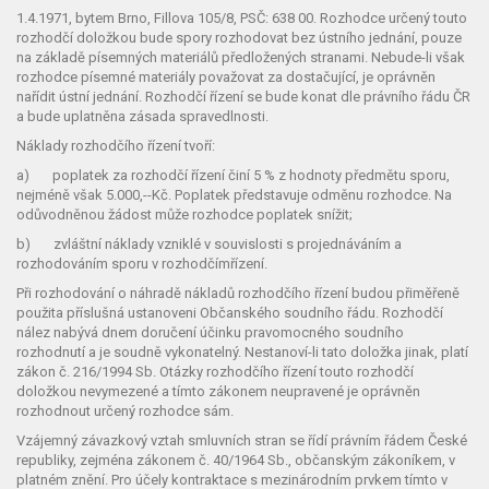
1.4.1971, bytem Brno, Fillova 105/8, PSČ: 638 00. Rozhodce určený touto
rozhodčí doložkou bude spory rozhodovat bez ústního jednání, pouze
na základě písemných materiálů předložených stranami. Nebude-li však
rozhodce písemné materiály považovat za dostačující, je oprávněn
nařídit ústní jednání. Rozhodčí řízení se bude konat dle právního řádu ČR
a bude uplatněna zásada spravedlnosti.
Náklady rozhodčího řízení tvoří:
a) poplatek za rozhodčí řízení činí 5 % z hodnoty předmětu sporu,
nejméně však 5.000,--Kč. Poplatek představuje odměnu rozhodce. Na
odůvodněnou žádost může rozhodce poplatek snížit;
b) zvláštní náklady vzniklé v souvislosti s projednáváním a
rozhodováním sporu v rozhodčímřízení.
Při rozhodování o náhradě nákladů rozhodčího řízení budou přiměřeně
použita příslušná ustanoveni Občanského soudního řádu. Rozhodčí
nález nabývá dnem doručení účinku pravomocného soudního
rozhodnutí a je soudně vykonatelný. Nestanoví-li tato doložka jinak, platí
zákon č. 216/1994 Sb. Otázky rozhodčího řízení touto rozhodčí
doložkou nevymezené a tímto zákonem neupravené je oprávněn
rozhodnout určený rozhodce sám.
Vzájemný závazkový vztah smluvních stran se řídí právním řádem České
republiky, zejména zákonem č. 40/1964 Sb., občanským zákoníkem, v
platném znění. Pro účely kontraktace s mezinárodním prvkem tímto v