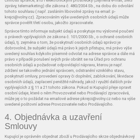
činnosti správce, a to i elektronickými prostředky (zejména e-mail, SMS
zprávy, telemarketing) dle zákona č. 480/2004 Sb., na dobu do odvolání
tohoto souhlasu ( např. zasláním libovolné zprávy na email: p-
krejci@volny.cz). Zpracováním výše uvedených osobních údajů může
správce pověřit třetí osobu, jakožto zpracovatele.
Správce tímto informuje subjekt údajů a poskytuje mu výslovné poučení
o právech vyplývajících ze zákona č. 101/2000 Sb., o ochraně osobních
údajů, tj. zejména o tom, že poskytnutí osobních údajů správci je
dobrovolné, že subjekt údajů má právo k jejich přístupu, má právo výše
uvedený souhlas kdykoliv písemně odvolat na adrese správce a dále má
právo v případě porušení svých práv obrátit se na Úřad pro ochranu
osobních údajů a požadovat odpovídající nápravu, kterou je např.
zdržení se takového jednání správcem, odstranění vzniklého stavu,
poskytnutí omluvy, provedení opravy či doplnění, zablokování, likvidace
osobních údajů, zaplacení peněžité náhrady, jakož i využití dalších práv
vyplývajících z § 11 a 21 tohoto zákona. Pokud si Kupující přeje opravit
osobní údaje, které o něm Provozovatel nebo Prodávající zpracovává,
může jej o to požádat na emailové adrese pkrejci@volny.cz nebo na výše
uvedené poštovní adrese Provozovatele nebo Prodávajícího.
4. Objednávka a uzavření
Smlouvy
Kupující je oprávněn objednat zboží u Prodávajícího skrze objednávkový