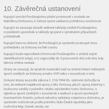
10. Závěrečná ustanovení
Kupující umožní Prodávajícímu plnění povinností v souladu se
Nabídkou/Smlouvou, k čemuž vyvine veškerou potřebnou součinnost.
Kupující se zavazuje uhradit veškeré náklady vzniklé Prodávajícímu
rozesíláním upomínek a náklady spojené s vymáháním případných
pohledávek.
Kupující bere na vědomí, že Prodávající je oprávněn postoupit svou
pohledávku ze Smlouvy na třetí osobu.
Kupující bude neprodleně informovat Prodávajícího o změně svých
identifikačních údajů, a to nejpozději do 5 pracovních dnů ode dne, kdy
taková změna nastala.
Strany se zavazují, že vynaloží maximální úsilí na smírné řešení veškerých
sporů vzešlých ze Smlouvy a/nebo VOP nebo v souvislosti s nimi.
Smluvní strany se podle zákona č. 216/1994 Sb. výslovně dohodly na
tom, že veškeré majetkové spory z této Smlouvy, jakož i spory, které by v
budoucnu vznikly z právního vztahu založeného touto Smlouvou, s
výjimkou sporů vzniklých v souvislosti s exekucí a sporů vyvolaných
insolvenčním řízením, pokud nebudou vyřešeny vzájemnou dohodou, je
oprávněn rozhodovat podle právního řádu České republiky jako
rozhodce Mgr. Daniel Janda, nar.