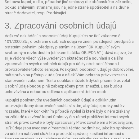
Smlouva kupní, o dílo, případně jiné smlouvy dle občanského zákoníku,
pokud smluvními stranami jsou na jedné straně spotřebitel a na druhé
straně dodavatel, resp. Prodávající.
3. Zpracování osobních údajů
Veškeré nakládání s osobními údaji Kupujících se řídí zákonem č.
101/2000 Sb., o ochraně osobních údajů ve znění pozdějších předpisů a
ostatními právními předpisy platnými na území ČR. Kupující svým
svobodným rozhodnutím (stiskem tlačítka OBJEDNAT ) dává najevo, že
si je vědom všech výše uvedených skutečností a souhlasí s dalším
zpracováním svých osobních údajů pro účely obchodní činnosti
provozovatele tohoto eshopu. Poskytnutí osobních údajů je dobrovolné,
máte právo na přístup k údajům a náleží Vám ochrana práv v rozsahu
stanoveném zákonem. Tento souhlas můžete kdykoli písemně odvolat.
Osobní údaje budou plně zabezpečeny proti zneužití. Data budou
uchovávána a nebudou sdílena s aplikacemi třetích osob.
Kupující poskytnutím uvedených osobních údajů a odkliknutím
potvrzující ikony dobrovolně souhlasí s tím, aby údaje poskytnuté v
rozsahu, které v konkrétním případě vyplnil či které byly o něm získány
na základě uzavřené kupní Smlouvy či v rámci prohlížení internetových
stránek provozovatele, byly zpracovány Provozovatelem a Prodávajícím,
jejíž údaje jsou uvedeny v Preambuli těchto podmínek, jakožto správcem
za účelem nabízení služeb a produktů správce, zasílání informací o