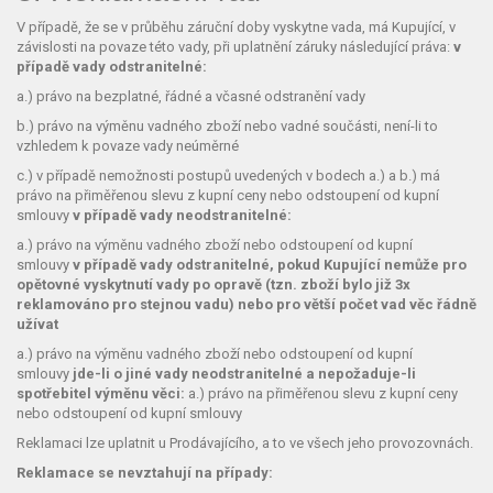
V případě, že se v průběhu záruční doby vyskytne vada, má Kupující, v
závislosti na povaze této vady, při uplatnění záruky následující práva:
v
případě vady odstranitelné:
a.) právo na bezplatné, řádné a včasné odstranění vady
b.) právo na výměnu vadného zboží nebo vadné součásti, není-li to
vzhledem k povaze vady neúměrné
c.) v případě nemožnosti postupů uvedených v bodech a.) a b.) má
právo na přiměřenou slevu z kupní ceny nebo odstoupení od kupní
smlouvy
v případě vady neodstranitelné:
a.) právo na výměnu vadného zboží nebo odstoupení od kupní
smlouvy
v případě vady odstranitelné, pokud Kupující nemůže pro
opětovné vyskytnutí vady po opravě (tzn. zboží bylo již 3x
reklamováno pro stejnou vadu) nebo pro větší počet vad věc řádně
užívat
a.) právo na výměnu vadného zboží nebo odstoupení od kupní
smlouvy
jde-li o jiné vady neodstranitelné a nepožaduje-li
spotřebitel výměnu věci:
a.) právo na přiměřenou slevu z kupní ceny
nebo odstoupení od kupní smlouvy
Reklamaci lze uplatnit u Prodávajícího, a to ve všech jeho provozovnách.
Reklamace se nevztahují na případy: