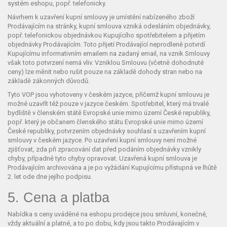
systém eshopu, popř. telefonicky.
Návrhem k uzavření kupní smlouvy je umístění nabízeného zboží
Prodávajícím na stránky, kupní smlouva vzniká odesláním objednávky,
popř. telefonickou objednávkou Kupujícího spotřebitelem a přijetím
objednávky Prodávajícím. Toto přijetí Prodávající neprodleně potvrdí
Kupujícímu informativním emailem na zadaný email, na vznik Smlouvy
však toto potvrzení nemá vliv. Vzniklou Smlouvu (včetně dohodnuté
ceny) lze měnit nebo rušit pouze na základě dohody stran nebo na
základě zákonných důvodů.
Tyto VOP jsou vyhotoveny v českém jazyce, přičemž kupní smlouvu je
možné uzavřít též pouze v jazyce českém. Spotřebitel, který má trvalé
bydliště v členském státě Evropské unie mimo území České republiky,
popř. který je občanem členského státu Evropské unie mimo území
České republiky, potvrzením objednávky souhlasí s uzavřením kupní
smlouvy v českém jazyce. Po uzavření kupní smlouvy není možné
zjišťovat, zda při zpracování dat před podáním objednávky vznikly
chyby, případně tyto chyby opravovat. Uzavřená kupní smlouva je
Prodávajícím archivována a je po vyžádání Kupujícímu přístupná ve lhůtě
2. let ode dne jejího podpisu.
5. Cena a platba
Nabídka s ceny uváděné na eshopu prodejce jsou smluvní, konečné,
vždy aktuální a platné, a to po dobu, kdy jsou takto Prodávajícím v