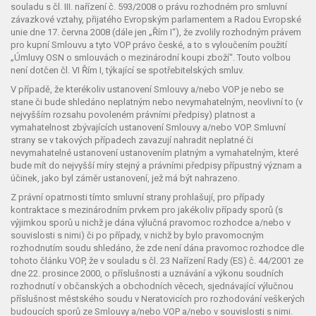
souladu s čl. III. nařízení č. 593/2008 o právu rozhodném pro smluvní
závazkové vztahy, přijatého Evropským parlamentem a Radou Evropské
unie dne 17. června 2008 (dále jen „Řím I“), že zvolily rozhodným právem
pro kupní Smlouvu a tyto VOP právo české, a to s vyloučením použití
„Úmluvy OSN o smlouvách o mezinárodní koupi zboží“. Touto volbou
není dotčen čl. VI Řím I, týkající se spotřebitelských smluv.
V případě, že kterékoliv ustanovení Smlouvy a/nebo VOP je nebo se
stane či bude shledáno neplatným nebo nevymahatelným, neovlivní to (v
nejvyšším rozsahu povoleném právními předpisy) platnost a
vymahatelnost zbývajících ustanovení Smlouvy a/nebo VOP. Smluvní
strany se v takových případech zavazují nahradit neplatné či
nevymahatelné ustanovení ustanovením platným a vymahatelným, které
bude mít do nejvyšší míry stejný a právními předpisy přípustný význam a
účinek, jako byl záměr ustanovení, jež má být nahrazeno.
Z právní opatrnosti tímto smluvní strany prohlašují, pro případy
kontraktace s mezinárodním prvkem pro jakékoliv případy sporů (s
výjimkou sporů u nichž je dána výlučná pravomoc rozhodce a/nebo v
souvislosti s nimi) či po případy, v nichž by bylo pravomocným
rozhodnutím soudu shledáno, že zde není dána pravomoc rozhodce dle
tohoto článku VOP, že v souladu s čl. 23 Nařízení Rady (ES) č. 44/2001 ze
dne 22. prosince 2000, o příslušnosti a uznávání a výkonu soudních
rozhodnutí v občanských a obchodních věcech, sjednávající výlučnou
příslušnost městského soudu v Neratovicích pro rozhodování veškerých
budoucích sporů ze Smlouvy a/nebo VOP a/nebo v souvislosti s nimi.