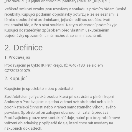
„Prodávající“) a jejími obchodními partnery (dále jen „Kupující“).
Veškeré smluvní vztahy jsou uzavřeny v souladu s právním řádem České
republiky. Kupující podáním objednávky potvrzuje, že se seznámil s
těmito obchodními podmínkami, jejichž nedílnou součást tvoří
reklamační řád, a že s nimi souhlasí. Na tyto obchodní podmínky je
Kupující dostatečným způsobem před vlastním uskutečněním
objednávky upozorněn a má možnost se s nimi seznámit.
2. Definice
1. Prodávající
Prodávajícím je Cyklo IK Petr Krejčí, IČ:76467180, se sídlem
CZ7207301079.
2. Kupující
Kupujícím je spotřebitel nebo podnikatel.
Spotřebitelem je fyzická osoba, která při uzavírání a plnění kupní
Smlouvy s Prodávajícím nejedná v rámci své obchodní nebo jiné
podnikatelské činnosti nebo v rámci samostatného výkonu svého
povolání. Spotřebitel při zahájení obchodních vztahů předává
Prodávajícímu pouze své kontaktní údaje, nutné pro bezproblémové
vyřízení objednávky, popřípadě údaje, které chce mít uvedeny na
nákupních dokladech.