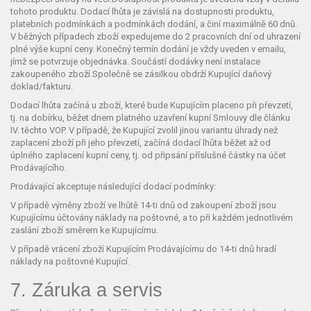
tohoto produktu. Dodací lhůta je závislá na dostupnosti produktu,
platebních podmínkách a podmínkách dodání, a činí maximálně 60 dnů.
V běžných případech zboží expedujeme do 2 pracovních dní od uhrazení
plné výše kupní ceny. Konečný termín dodání je vždy uveden v emailu,
jímž se potvrzuje objednávka. Součástí dodávky není instalace
zakoupeného zboží.Společně se zásilkou obdrží Kupující daňový
doklad/fakturu.
Dodací lhůta začíná u zboží, které bude Kupujícím placeno při převzetí,
tj. na dobírku, běžet dnem platného uzavření kupní Smlouvy dle článku
IV. těchto VOP. V případě, že Kupující zvolil jinou variantu úhrady než
zaplacení zboží při jeho převzetí, začíná dodací lhůta běžet až od
úplného zaplacení kupní ceny, tj. od připsání příslušné částky na účet
Prodávajícího.
Prodávající akceptuje následující dodací podmínky:
V případě výměny zboží ve lhůtě 14-ti dnů od zakoupení zboží jsou
Kupujícímu účtovány náklady na poštovné, a to při každém jednotlivém
zaslání zboží směrem ke Kupujícímu.
V případě vrácení zboží Kupujícím Prodávajícímu do 14-ti dnů hradí
náklady na poštovné Kupující.
7. Záruka a servis