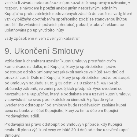
vznikla-li závada nebo poškození prokazatelně nesprávným užíváním, v
rozporu s návodem k použití anebo jiným nesprávným jednáním
Kupujícího prokazatelných nedovolených zásahů do zboží na vady, které
vznikly běžným opotřebením spotřebního zboží se stanovenou lhůtou
použití dle zvláštních právních předpisů, pokud je taková reklamace
uplatňována po uplynutí této lhůty
vady způsobené vlivem živelných katastrof
9. Ukončení Smlouvy
Vzhledem k charakteru uzavření kupní Smlouvy prostřednictvím
komunikace na dálku, má Kupující, který je spotřebitelem, právo
odstoupit od této Smlouvy bez jakékoli sankce ve lhůtě 14-ti dnů od
převzetí zboží. Dále má Kupující, který je spotřebitelem právo odstoupit
od Smlouvy v souladu s ust. § 53 odst. 7 a 8 zákona č. 40/164 Sb.,
občanský zákoník, ve znění pozdějších předpisů. Výše uvedené se
nevztahuje na Kupujícího, který je podnikatelem a uzavírá kupní Smlouvu
v souvislosti se svou podnikatelskou činností. V případě výše
uvedeného odstoupení od smlouvy bude Prodávajícím zaslána kupní
cena na bankovní účet Kupujícího, který za tímto účelem Kupující
Prodávajícímu sdělí.
Prodávající má právo odstoupit od Smlouvy v případě, kdy Kupující
neuhradí plnou výši kuní ceny ve lhůtě 30-ti dnů ode dne uzavření kupní
Smlouvy.