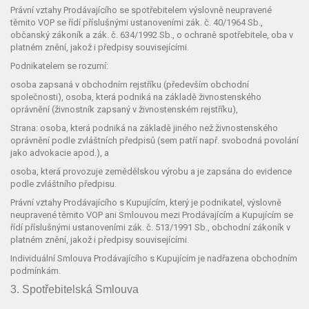
Právní vztahy Prodávajícího se spotřebitelem výslovně neupravené
těmito VOP se řídí příslušnými ustanoveními zák. č. 40/1964 Sb.,
občanský zákoník a zák. č. 634/1992 Sb., o ochraně spotřebitele, oba v
platném znění, jakož i předpisy souvisejícími.
Podnikatelem se rozumí:
osoba zapsaná v obchodním rejstříku (především obchodní
společnosti), osoba, která podniká na základě živnostenského
oprávnění (živnostník zapsaný v živnostenském rejstříku),
Strana: osoba, která podniká na základě jiného než živnostenského
oprávnění podle zvláštních předpisů (sem patří např. svobodná povolání
jako advokacie apod.), a
osoba, která provozuje zemědělskou výrobu a je zapsána do evidence
podle zvláštního předpisu.
Právní vztahy Prodávajícího s Kupujícím, který je podnikatel, výslovně
neupravené těmito VOP ani Smlouvou mezi Prodávajícím a Kupujícím se
řídí příslušnými ustanoveními zák. č. 513/1991 Sb., obchodní zákoník v
platném znění, jakož i předpisy souvisejícími.
Individuální Smlouva Prodávajícího s Kupujícím je nadřazena obchodním
podmínkám.
3. Spotřebitelská Smlouva