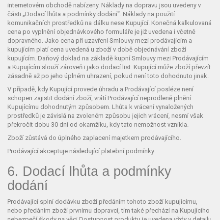
internetovém obchodě nabízeny. Náklady na dopravu jsou uvedeny v
části „Dodací lhůta a podmínky dodání“. Náklady na použití
komunikačních prostředků na dálku nese Kupující. Konečná kalkulovaná
cena po vyplnění objednávkového formuláře je již uvedena i včetně
dopravného. Jako cena při uzavření Smlouvy mezi prodávajícím a
kupujícím platí cena uvedená u zboží v době objednávání zboží
kupujícím. Daňový doklad na základě kupní Smlouvy mezi Prodávajícím
a Kupujícím slouží zároveň i jako dodací list. Kupující může zboží převzít
zásadně až po jeho úplném uhrazení, pokud není toto dohodnuto jinak.
V případě, kdy Kupující provede úhradu a Prodávající posléze není
schopen zajistit dodání zboží, vrátí Prodávající neprodleně plnění
Kupujícímu dohodnutým způsobem. Lhůta k vrácení vynaložených
prostředků je závislá na zvoleném způsobu jejich vrácení, nesmí však
překročit dobu 30 dní od okamžiku, kdy tato nemožnost vznikla.
Zboží zůstává do úplného zaplacení majetkem prodávajícího.
Prodávající akceptuje následující platební podmínky:
6. Dodací lhůta a podmínky
dodání
Prodávající splní dodávku zboží předáním tohoto zboží kupujícímu,
nebo předáním zboží prvnímu dopravci, tím také přechází na Kupujícího
nebezpečí škody na věci.Dostupnost produktu je uvedena vždy v detailu