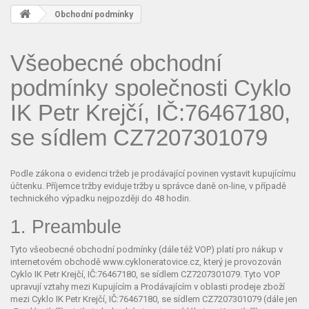
Obchodní podmínky
Všeobecné obchodní
podmínky společnosti Cyklo
IK Petr Krejčí, IČ:76467180,
se sídlem CZ7207301079
Podle zákona o evidenci tržeb je prodávající povinen vystavit kupujícímu
účtenku. Příjemce tržby eviduje tržby u správce daně on-line, v případě
technického výpadku nejpozději do 48 hodin.
1. Preambule
Tyto všeobecné obchodní podmínky (dále též VOP) platí pro nákup v
internetovém obchodě www.cykloneratovice.cz, který je provozován
Cyklo IK Petr Krejčí, IČ:76467180, se sídlem CZ7207301079. Tyto VOP
upravují vztahy mezi Kupujícím a Prodávajícím v oblasti prodeje zboží
mezi Cyklo IK Petr Krejčí, IČ:76467180, se sídlem CZ7207301079 (dále jen