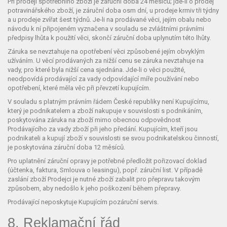
Při prodeji spotřebního zboží je záruční doba 24 měsíců; jde-li o prodej
potravinářského zboží, je záruční doba osm dní, u prodeje krmiv tři týdny
a u prodeje zvířat šest týdnů. Je-li na prodávané věci, jejím obalu nebo
návodu k ní připojeném vyznačena v souladu se zvláštními právními
předpisy lhůta k použití věci, skončí záruční doba uplynutím této lhůty.
Záruka se nevztahuje na opotřebení věci způsobené jejím obvyklým
užíváním. U věcí prodávaných za nižší cenu se záruka nevztahuje na
vady, pro které byla nižší cena sjednána. Jde-li o věci použité,
neodpovídá prodávající za vady odpovídající míře používání nebo
opotřebení, které měla věc při převzetí kupujícím.
V souladu s platným právním řádem České republiky není Kupujícímu,
který je podnikatelem a zboží nakupuje v souvislosti s podnikáním,
poskytována záruka na zboží mimo obecnou odpovědnost
Prodávajícího za vady zboží při jeho předání. Kupujícím, kteří jsou
podnikateli a kupují zboží v souvislosti se svou podnikatelskou činností,
je poskytována záruční doba 12 měsíců.
Pro uplatnění záruční opravy je potřebné předložit pořizovací doklad
(účtenka, faktura, Smlouva o leasingu), popř. záruční list. V případě
zaslání zboží Prodejci je nutné zboží zabalit pro přepravu takovým
způsobem, aby nedošlo k jeho poškození během přepravy.
Prodávající neposkytuje Kupujícím pozáruční servis.
8. Reklamační řád