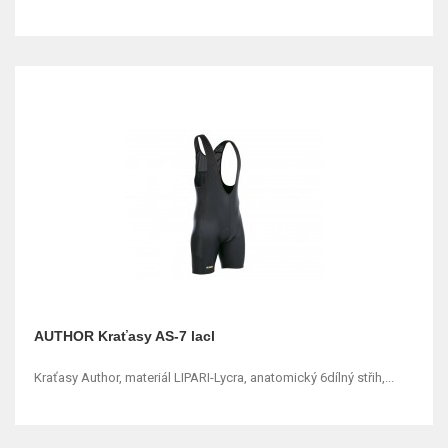
AUTHOR Kraťasy AS-7 lacl
Kraťasy Author, materiál LIPARI-Lycra, anatomický 6dílný střih,...