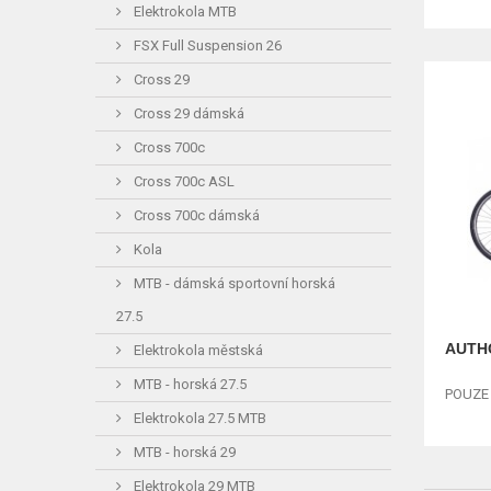
Elektrokola MTB
FSX Full Suspension 26
Cross 29
Cross 29 dámská
Cross 700c
Cross 700c ASL
Cross 700c dámská
Kola
MTB - dámská sportovní horská
27.5
AUTHO
Elektrokola městská
MTB - horská 27.5
POUZE 
Elektrokola 27.5 MTB
MTB - horská 29
Elektrokola 29 MTB