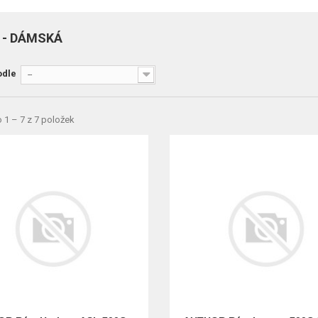
 - DÁMSKÁ
odle
--
 1 – 7 z 7 položek