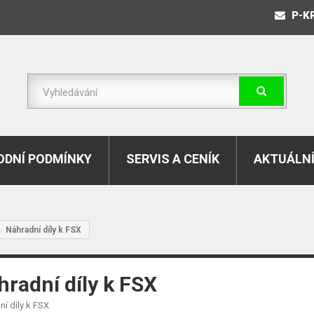
P-K
DNÍ PODMÍNKY
SERVIS A CENÍK
AKTUÁLNÍ
Náhradní díly k FSX
hradní díly k FSX
í díly k FSX