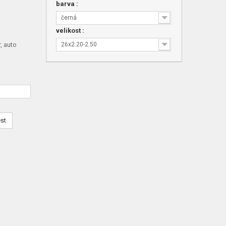
barva :
černá
velikost :
, auto
26x2.20-2.50
est