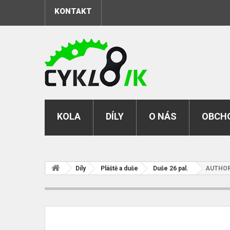
KONTAKT
KOLA
DÍLY
O NÁS
OBCHO
Díly
Pláště a duše
Duše 26 pal.
AUTHOR