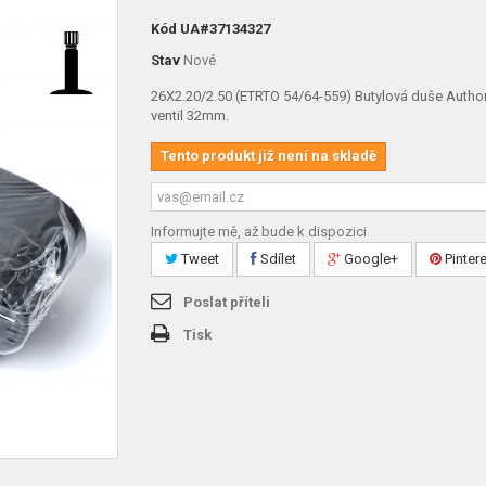
Kód
UA#37134327
Stav
Nové
26X2.20/2.50 (ETRTO 54/64-559) Butylová duše Author
ventil 32mm.
Tento produkt již není na skladě
Informujte mě, až bude k dispozici
Tweet
Sdílet
Google+
Pinter
Poslat příteli
Tisk